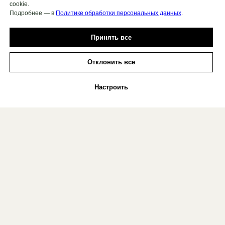
cookie.
Подробнее — в
Политике обработки персональных данных
.
Принять все
Отклонить все
Настроить
Почему мы выбираем аппарат со
спреем ?
В данной статье я сравниваю 2 вида педикюрных
аппаратов - с пылесосом и со спреем.
Перейти