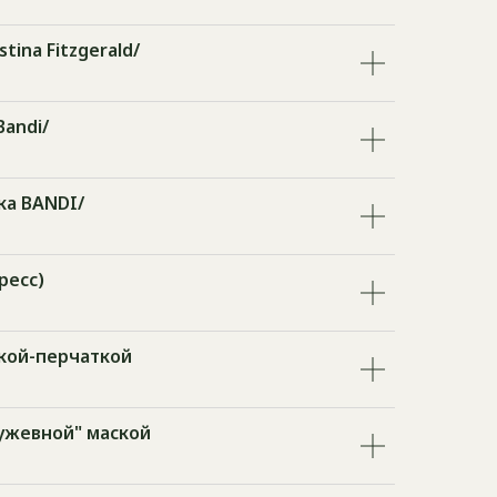
tina Fitzgerald/
Bandi/
ка BANDI/
ресс)
ской-перчаткой
ружевной" маской