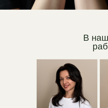
В наше
работ
Елена Чорбаджи
Марина По