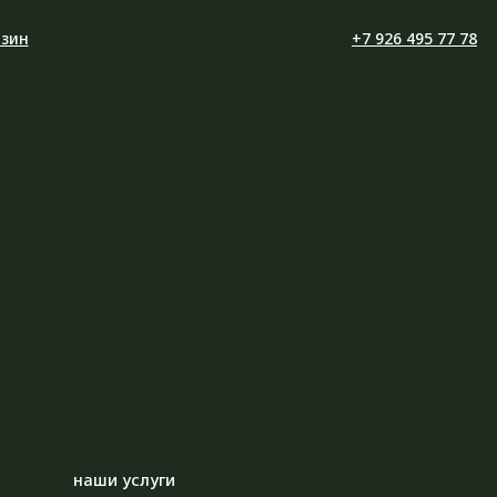
зин
+7 926 495 77 78
 услуги
й маникюр