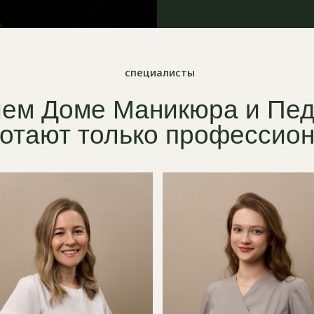
м
Доме Маникюра и Педикюр
ают только профессионалы
стникова
Алёна Дабижук
Олеся К