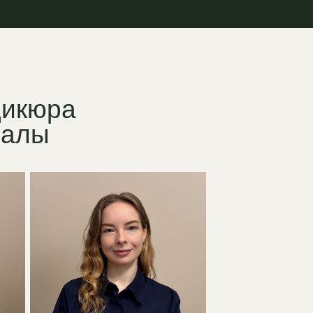
а
олесникова