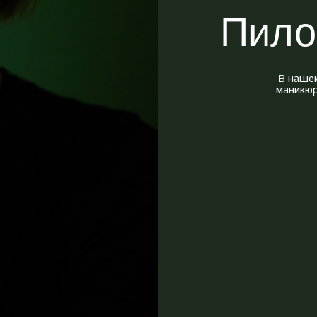
В нашем Доме мы вып
маникюр. На наш взгля
и комфорт
Запи
специалисты