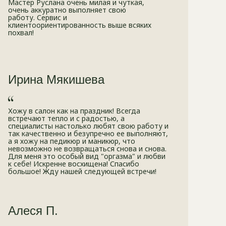
Мастер Руслана очень милая и чуткая,
обычного?
очень аккуратно выполняет свою
работу. Сервис и
клиентоориентированность выше всяких
похвал!
Какой метод обработки
используется во время
педикюра?
Ирина Мякишева
Можно ли сделать педикюр
с покрытием?
Хожу в салон как на праздник! Всегда
встречают тепло и с радостью, а
Какое покрытие безопаснее
специалисты настолько любят свою работу и
для ногтей?
так качественно и безупречно ее выполняют,
а я хожу на педикюр и маникюр, что
невозможно не возвращаться снова и снова.
Можно ли сделать педикюр
Для меня это особый вид "оргазма" и любви
к себе! Искренне восхищена! Спасибо
без обработки стоп?
большое! Жду нашей следующей встречи!
Как часто рекомендуется
делать педикюр?
Алеся П.