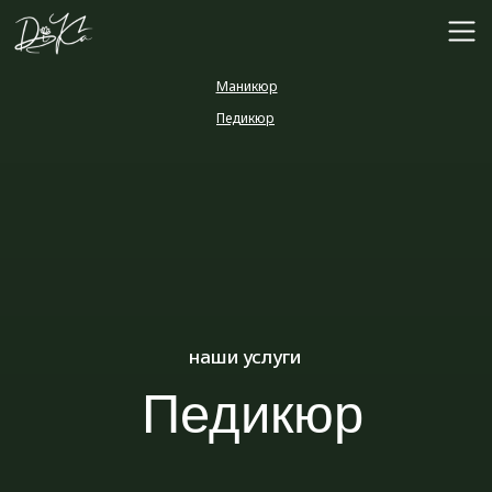
Маникюр
Педикюр
Подология
наши услуги
Педикюр
Проводим педикюр для поддержания
здоровья и аккуратного внешнего вида стоп
и ногтей. Процедуру выполняют