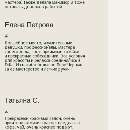
мастера. Также делала маникюр и тоже
осталась довольна работой
Елена Петрова
Волшебное место, изумительные
девушки, профессионалы, мастера
своего дела, гостеприимные хозяйки
и прекрасные собеседники. Все условия
для красоты и релакса соединились в
DiKa. И спасибо большое Лере Черных
за ее мастерство и легкие ручки !
вопрос/ответ
Популярные
вопросы
от пациентов
Татьяна С.
Прекрасный красивый салон, очень
приятная администратор, предлагают
Чем подологический
кофе, чай, очень красиво подают.
педикюр отличается от