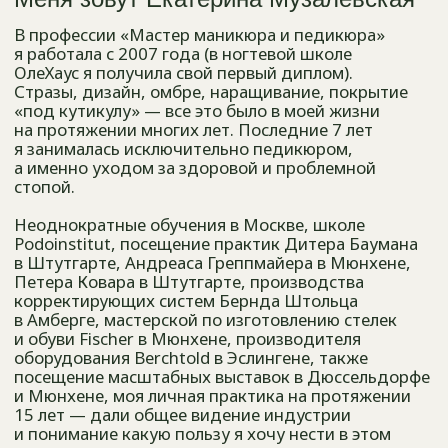
посещение масштабных выставок в Дюссельдорфе
и Мюнхене, моя личная практика на протяжении
15 лет — дали общее видение индустрии
и понимание какую пользу я хочу нести в этом
мире.
В нашем Доме маникюра и педикюра работают
только профессиональные подологи,
используются немецкие педикюрные аппараты
со спреем, чтобы обеспечить полный комфорт
как клиенту, так и мастеру, индивидуальные
кабинеты для ощущения полной безопасности
и стерилизация по всем нормам и правилам.
Ко всему этому мы добавили премиальный
сервис, создав уникальный продукт, которому
нет аналогов. Я Вас приглашаю, чтобы убедиться
лично. До встречи!