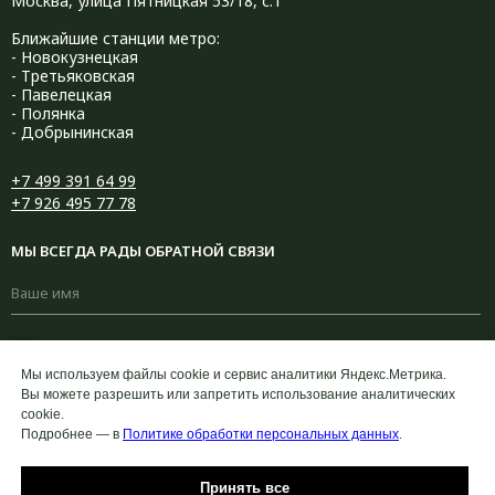
Москва, улица Пятницкая 53/18, с.1
Ближайшие станции метро:
- Новокузнецкая
- Третьяковская
- Павелецкая
- Полянка
- Добрынинская
+7 499 391 64 99
+7 926 495 77 78
МЫ ВСЕГДА РАДЫ ОБРАТНОЙ СВЯЗИ
+7
Мы используем файлы cookie и сервис аналитики Яндекс.Метрика.
Вы можете разрешить или запретить использование аналитических
cookie.
Подробнее — в
Политике обработки персональных данных
.
Принять все