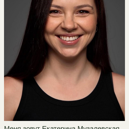
Меня зовут Екатерина Музалевская
В профессии «Мастер маникюра и педикюра»
я работала с 2007 года (в ногтевой школе
ОлеХаус я получила свой первый диплом).
Стразы, дизайн, омбре, наращивание, покрытие
«под кутикулу» — все это было в моей жизни
на протяжении многих лет. Последние 7 лет
я занималась исключительно педикюром,
а именно уходом за здоровой и проблемной
стопой.
Неоднократные обучения в Москве, школе
Podoinstitut, посещение практик Дитера Баумана
в Штутгарте, Андреаса Греппмайера в Мюнхене,
Петера Ковара в Штутгарте, производства
корректирующих систем Бернда Штольца
в Амберге, мастерской по изготовлению стелек
и обуви Fischer в Мюнхене, производителя
оборудования Berchtold в Эслингене, также