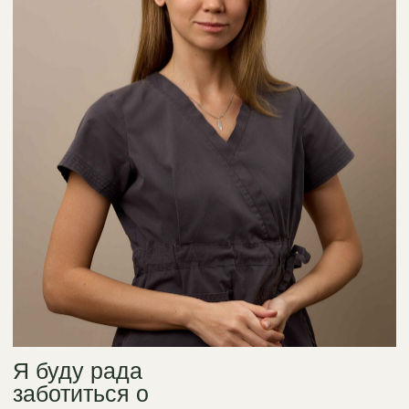
Я буду рада
заботиться о
здоровье ваших стоп
Меня зовут Кучерова Анна. Мне 30 лет. Свой
путь в профессии я начала в 2013 году, как
и многие специалисты, с эстетики, делала
маникюр и педикюр. Различные повышения
квалификации и здоровая коммуникация
с клиентом позволили мне стать
востребованным специалистом. Но, в своей
практике я стала встречать проблемы на ногтях
и стопах различного характера. Незаметно для
себя стала смотреть и слушать информацию
от подологов. Так пришло осознание, как я хочу
развиваться дальше и в какую сторону мне
двигаться, ведь скрывать недостатки — это
не мой подход.
Первой школой для меня стала Пластэк-Урал, где
я получила базовое образование, затем учебный
центр FootPraktik в Екатеренбурге, где я вскоре