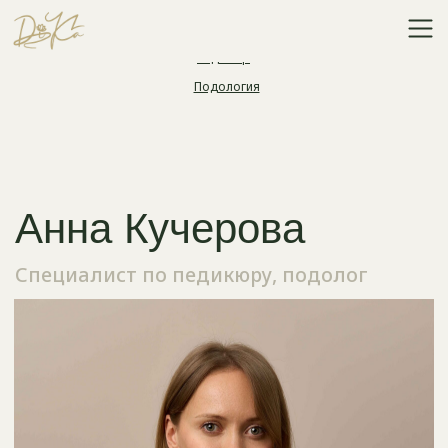
Маникюр
Педикюр
Подология
Анна Кучерова
Специалист по педикюру, подолог