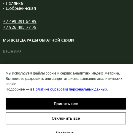
- Полянка
- Добрынинская
+7 499 391 64 99
+7 926 495 77 78
МЫ ВСЕГДА РАДЫ ОБРАТНОЙ СВЯЗИ
+7
Мы используем файлы cookie и сервис аналитики Яндекс.Метрика.
Вы можете разрешить или запретить использование аналитических
cookie.
Подробнее — в
Политике обработки персональных данных
.
Принять все
Нажимая на кнопку “Отправить” Вы соглашаетесь с политикой
конфиденциальности
Онлайн
Онлайн
Отклонить все
Отправить
запись
запись