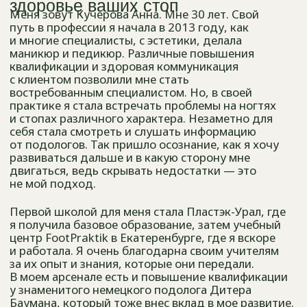
и работала. Я очень благодарна своим учителям
за их опыт и знания, которые они передали.
В моем арсенале есть и повышение квалификации
у знаменитого немецкого подолога Дитера
Баумана, который тоже внес вклад в мое развитие.
Разумеется, я не планирую останавливаться
на достигнутом, ведь в подологии нет предела
совершенству.
Я люблю видеть результат проделанной работы
и лица счастливых клиентов — это моя мотивация.
Я буду рада заботиться о здоровье ваших стоп
и приглашаю Вас в наш Дом, чтобы лично
убедиться в качестве наших услуг.