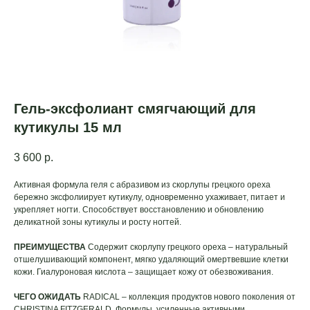
Гель-эксфолиант смягчающий для
кутикулы 15 мл
3 600
р.
Активная формула геля c абразивом из скорлупы грецкого ореха
бережно эксфолиирует кутикулу, одновременно ухаживает, питает и
укрепляет ногти. Способствует восстановлению и обновлению
деликатной зоны кутикулы и росту ногтей.
ПРЕИМУЩЕСТВА
Содержит скорлупу грецкого ореха – натуральный
отшелушивающий компонент, мягко удаляющий омертвевшие клетки
кожи. Гиалуроновая кислота – защищает кожу от обезвоживания.
ЧЕГО ОЖИДАТЬ
RADICAL – коллекция продуктов нового поколения от
CHRISTINA FITZGERALD. Формулы, усиленные активными